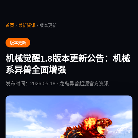
首页
›
最新资讯
› 版本更新
版本更新
机械觉醒1.8版本更新公告：机械
系异兽全面增强
发布时间：2026-05-18 · 龙岛异兽起源官方资讯